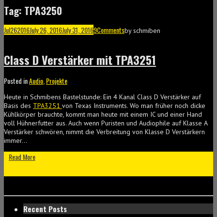
Tag: TPA3250
Jul
26
2016
July 26, 2016
July 31, 2016
9
Comments
by
schmiben
Class D Verstärker mit TPA3251
Posted in
Audio
,
Projekte
Heute in Schmibens Bastelstunde: Ein 4 Kanal Class D Verstärker auf
Basis des
TPA3251
von Texas Instruments. Wo man früher noch dicke
Kühlkörper brauchte, kommt man heute mit einem IC und einer Hand
voll Hühnerfutter aus. Auch wenn Puristen und Audiophile auf Klasse A
Verstärker schwören, nimmt die Verbreitung von Klasse D Verstärkern
immer…
Read More
Recent Posts