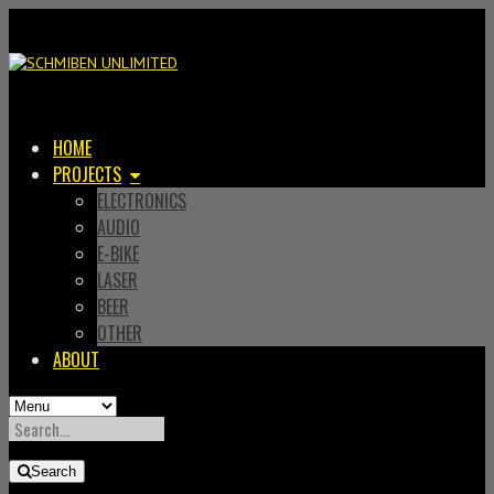
HOME
PROJECTS
ELECTRONICS
AUDIO
E-BIKE
LASER
BEER
OTHER
ABOUT
SEARCH
FOR:
Search