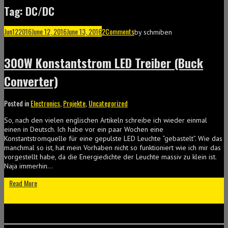
Tag: DC/DC
Jun
12
2016
June 12, 2016
June 13, 2016
2
Comments
by
schmiben
300W Konstantstrom LED Treiber (Buck
Converter)
Posted in
Electronics
,
Projekte
,
Uncategorized
So, nach den vielen englischen Artikeln schreibe ich wieder einmal
einen in Deutsch. Ich habe vor ein paar Wochen eine
Konstantstromquelle für eine gepulste LED Leuchte “gebastelt”. Wie das
manchmal so ist, hat mein Vorhaben nicht so funktioniert wie ich mir das
vorgestellt habe, da die Energiedichte der Leuchte massiv zu klein ist.
Naja immerhin…
Read More