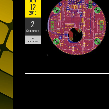
JUN
12
2016
2
Comments
by
schmiben