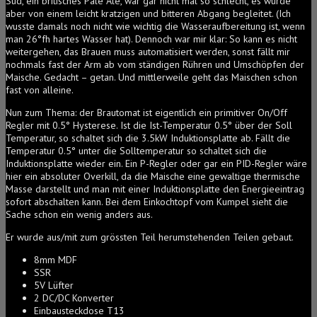
Sud, ein britisches Pale Ale, war gar nicht mal so schlecht, es wurde
aber von einem leicht kratzigen und bitteren Abgang begleitet. (Ich
wusste damals noch nicht wie wichtig die Wasseraufbereitung ist, wenn
man 26°fh hartes Wasser hat). Dennoch war mir klar: So kann es nicht
weitergehen, das Brauen muss automatisiert werden, sonst fällt mir
nochmals fast der Arm ab vom ständigen Rühren und Umschöpfen der
Maische. Gedacht – getan. Und mittlerweile geht das Maischen schon
fast von alleine.
Nun zum Thema: der Brautomat ist eigentlich ein primitiver On/Off
Regler mit 0.5° Hysterese. Ist die Ist-Temperatur 0.5° über der Soll
Temperatur, so schaltet sich die 3.5kW Induktionsplatte ab. Fällt die
Temperatur 0.5° unter die Solltemperatur so schaltet sich die
Induktionsplatte wieder ein. Ein P-Regler oder gar ein PID-Regler wäre
hier ein absoluter Overkill, da die Maische eine gewaltige thermische
Masse darstellt und man mit einer Induktionsplatte den Energieeintrag
sofort abschalten kann. Bei dem Einkochtopf vom Kumpel sieht die
Sache schon ein wenig anders aus.
Er wurde aus/mit zum grössten Teil herumstehenden Teilen gebaut.
8mm MDF
SSR
5V Lüfter
2 DC/DC Konverter
Einbausteckdose T13