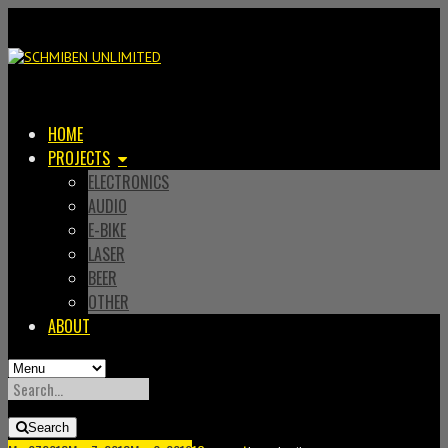
HOME
PROJECTS
ELECTRONICS
AUDIO
E-BIKE
LASER
BEER
OTHER
ABOUT
SEARCH
FOR:
Search