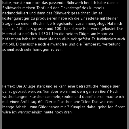
hatte, musste nur noch das passende Rührwerk her. Ich habe dann in
Solidworks meinen Topf und den Einkochtopf des Kumpels
nachmodelliert und dann das Rührwerk gezeichnet. Um es
kostengünstiger zu produzieren habe ich die Einzelteile mit kleinen
Stegen zu einem Blech mit 3 Biegekanten zusammengefügt. Hat mich
dann ca 130.- fürs grosse und 100.- fürs kleine Rührwerk gekostet. Das
Material ist natürlich 1.4301. Um die beiden Flügel am Motor zu
befestigen habe ich einen kleinen Alublock gefräst. Es funktioniert auch
mit 60L Dickmaische noch einwandfrei und die Temperaturverteilung
scheint auch sehr homogen zu sein.
Perfekt: Die Anlage steht und es kann eine beträchtliche Menge Bier
damit gebraut werden. Nun aber wohin mit dem ganzen Bier? Nach
wochenlangem Flaschensammeln, spülen und desinfizieren machte ich
mal einen Abfülltag. 60L Bier in Flaschen abefüllen. Das war eine
Menge Arbeit… zum Glück haben mir 2 Kumples dabei geholfen. Sonst
wäre ich wahrscheinlich heute noch dran.