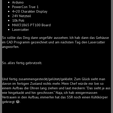
Arduino
PowerCon True 1
4×20 Charakter Display
24V Netzteil
10k Poti
MAX31865 PT100 Board
Lasercutter
So sollte das Ding dann ungefähr aussehen. Ich hab dann das Gehäuse
im CAD Programm gezeichnet und am nächsten Tag den Lasercutter
angworfen.
So..alles fertig gebrutzelt.
Und fertig zusammengesteckt/gelötet/geklebt. Zum Glück sieht man
davon im fertigen Zustand nichts mehr. Mein Chef würde mir bei so
einem Aufbau die Ohren lang ziehen und laut meckern: “Das sieht ja aus
wie hingekackt und hin geschissen.” Naja, ich hab einigermassen
Vertrauen in den Aufbau, immerhin hat das SSR noch einen Kühlkörper
gekriegt 😂.