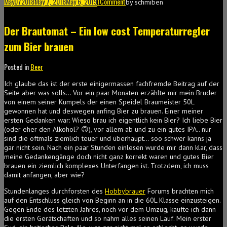
May
07
2018
May 7, 2018
May 6, 2019
1
Comment
by
schmiben
Der Brautomat – Ein low cost Temperaturregler
zum Bier brauen
Posted in
Beer
Ich glaube das ist der erste einigermassen fachfremde Beitrag auf der
Seite aber was solls… Vor ein paar Monaten erzählte mir mein Bruder
von einem seiner Kumpels der einen Speidel Braumeister 50L
gewonnen hat und deswegen anfing Bier zu brauen. Einer meiner
ersten Gedanken war: Wieso brau ich eigentlich kein Bier? Ich liebe Bier
(oder eher den Alkohol? 🙃), vor allem ab und zu ein gutes IPA.. nur
sind die oftmals ziemlich teuer und überhaupt… soo schwer kanns ja
gar nicht sein. Nach ein paar Stunden einlesen wurde mir dann klar, dass
meine Gedankengänge doch nicht ganz korrekt waren und gutes Bier
brauen ein ziemlich komplexes Unterfangen ist. Trotzdem, ich muss
damit anfangen, aber wie?
Stundenlanges durchforsten des
Hobbybrauer
Forums brachten mich
auf den Entschluss gleich von Beginn an in die 60L Klasse einzusteigen.
Gegen Ende des letzten Jahres, noch vor dem Umzug, kaufte ich dann
die ersten Gerätschaften und so nahm alles seinen Lauf. Mein erster