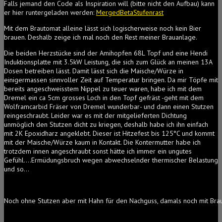
Falls jemand den Code als Inspiration will (bitte nicht den Aufbau) kann
er hier runtergeladen werden:
MergedBetaStufenrast
Mit dem Brautomat alleine lässt sich logischerweise noch kein Bier
brauen. Deshalb zeige ich mal noch den Rest meiner Brauanlage.
Die beiden Herzstücke sind der Amihopfen 68L Topf und eine Hendi
Induktionsplatte mit 3.5kW Leistung, die sich zum Glück an meinen 13A
Dosen betreiben lässt. Damit lässt sich die Maische/Würze in
einigermassen sinnvoller Zeit auf Temperatur bringen. Da mir Töpfe mit
bereits angeschweisstem Nippel zu teuer waren, habe ich mit dem
Dremel ein ca 5cm grosses Loch in den Topf gefräst -geht mit dem
Wolframcarbid Fräser von Dremel wunderbar- und dann einen Stutzen
reingeschraubt. Leider war es mit der mitgelieferten Dichtung
unmöglich den Stutzen dicht zu kriegen, deshalb habe ich ihn einfach
mit 2K Epoxidharz angeklebt. Dieser ist Hitzefest bis 125°C und kommt
mit der Maische/Würze kaum in Kontakt. Die Kontermutter habe ich
trotzdem innen angeschraubt sonst hätte ich immer ein ungutes
Gefühl….Ermüdungsbruch wegen abwechselnder thermischer Belastung
und so…
Noch ohne Stutzen aber mit Hahn für den Nachguss, damals noch mit Brau